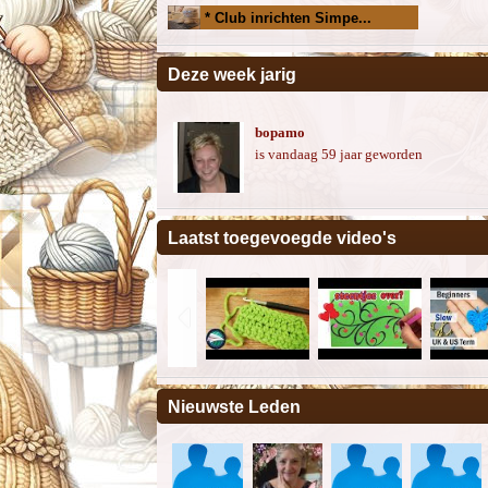
* Club inrichten Simpe...
Deze week jarig
bopamo
is vandaag 59 jaar geworden
Laatst toegevoegde video's
Nieuwste Leden