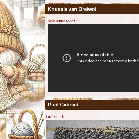
Knusels van Breiwol
hele leuke idéen
Poef Gebreid
door Skattie