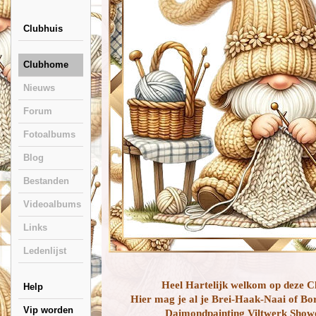
Clubhuis
Clubhome
Nieuws
Forum
Fotoalbums
Blog
Bestanden
Videoalbums
Links
Ledenlijst
Heel Hartelijk welkom op deze C
Help
Hier mag je al je Brei-Haak-Naai of Bo
Vip worden
Daimondpainting Viltwerk Show