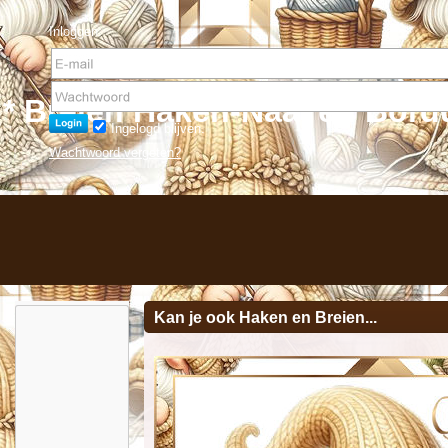
Inloggen:
* Breien Haken-Naai en Bord
Ingelogd blijven.
Wachtwoord vergeten?
Kan je ook Haken en Breien...