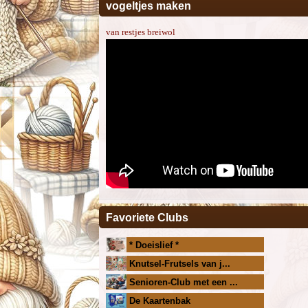
vogeltjes maken
van restjes breiwol
Favoriete Clubs
* Doeislief *
Knutsel-Frutsels van j...
Senioren-Club met een ...
De Kaartenbak